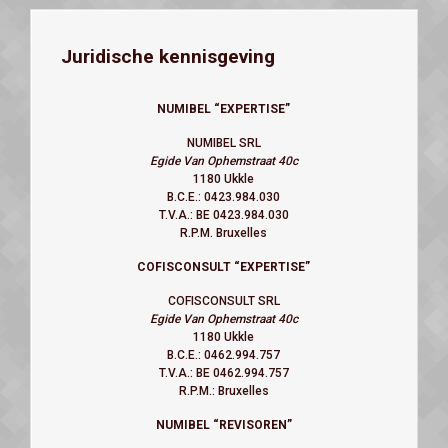
Juridische kennisgeving
NUMIBEL “EXPERTISE”
NUMIBEL SRL
Egide Van Ophemstraat 40c
1180 Ukkle
B.C.E.: 0423.984.030
T.V.A.: BE 0423.984.030
R.P.M. Bruxelles
COFISCONSULT “EXPERTISE”
COFISCONSULT SRL
Egide Van Ophemstraat 40c
1180 Ukkle
B.C.E.: 0462.994.757
T.V.A.: BE 0462.994.757
R.P.M.: Bruxelles
NUMIBEL
“REVISOREN”