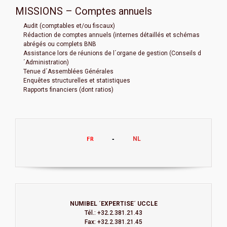
MISSIONS – Comptes annuels
Audit (comptables et/ou fiscaux)
Rédaction de comptes annuels (internes détaillés et schémas
abrégés ou complets BNB
Assistance lors de réunions de l´organe de gestion (Conseils d
´Administration)
Tenue d´Assemblées Générales
Enquêtes structurelles et statistiques
Rapports financiers (dont ratios)
NL
FR
     -     
NUMIBEL ´EXPERTISE´ UCCLE
Tél.: +32.2.381.21.43
Fax: +32.2.381.21.45