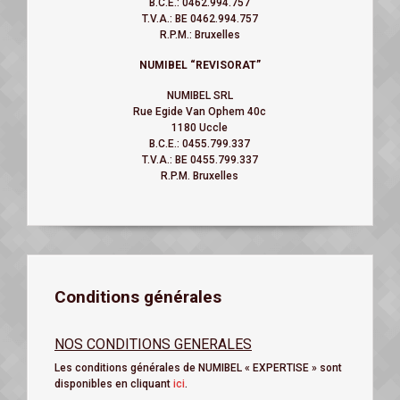
B.C.E.: 0462.994.757
T.V.A.: BE 0462.994.757
R.P.M.: Bruxelles
NUMIBEL
“REVISORAT”
NUMIBEL SRL
Rue Egide Van Ophem 40c
1180 Uccle
B.C.E.: 0455.799.337
T.V.A.: BE 0455.799.337
R.P.M. Bruxelles
Conditions générales
NOS CONDITIONS GENERALES
Les conditions générales de NUMIBEL « EXPERTISE » sont
disponibles en cliquant
ici
.