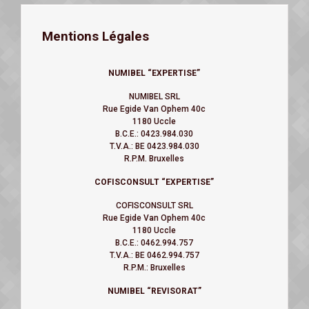
Mentions Légales
NUMIBEL “EXPERTISE”
NUMIBEL SRL
Rue Egide Van Ophem 40c
1180 Uccle
B.C.E.: 0423.984.030
T.V.A.: BE 0423.984.030
R.P.M. Bruxelles
COFISCONSULT “EXPERTISE”
COFISCONSULT SRL
Rue Egide Van Ophem 40c
1180 Uccle
B.C.E.: 0462.994.757
T.V.A.: BE 0462.994.757
R.P.M.: Bruxelles
NUMIBEL
“REVISORAT”