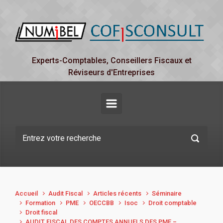
Skip to main content
Experts-Comptables, Conseillers Fiscaux et
Réviseurs d'Entreprises
Accueil
Audit Fiscal
Articles récents
Séminaire
Formation
PME
OECCBB
Isoc
Droit comptable
Droit fiscal
AUDIT FISCAL DES COMPTES ANNUELS DES PME –